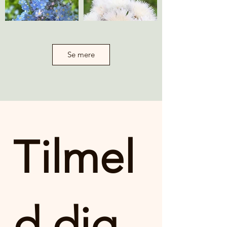
Se mere
Tilmel
d dig 