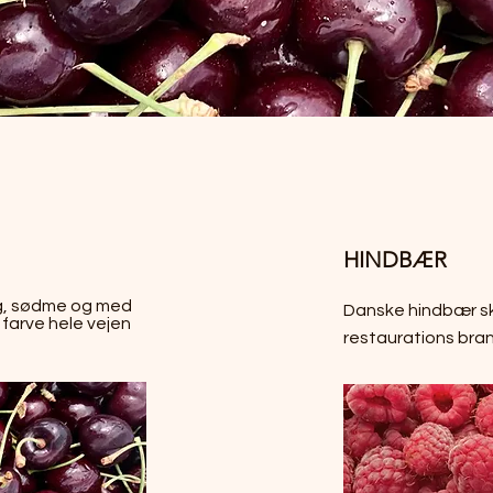
HINDBÆR
g, sødme og med
Danske hindbær sk
arve hele vejen
restaurations bra