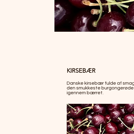
KIRSEBÆR
Danske kirsebær fulde af sma
den smukkeste burgongerøde f
igennem bærret.