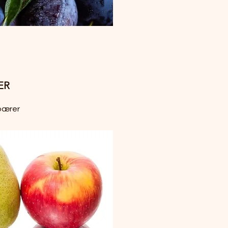
ER
pærer