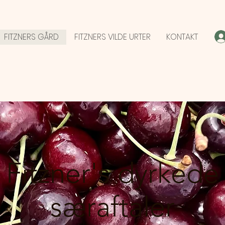
FITZNERS GÅRD
FITZNERS VILDE URTER
KONTAKT
Fitzner's dyrkede
særaftaler