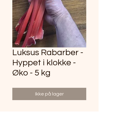
Luksus Rabarber -
Hyppet i klokke -
Øko - 5 kg
Ikke på lager
+45 31519392
info@vildeurter.dk