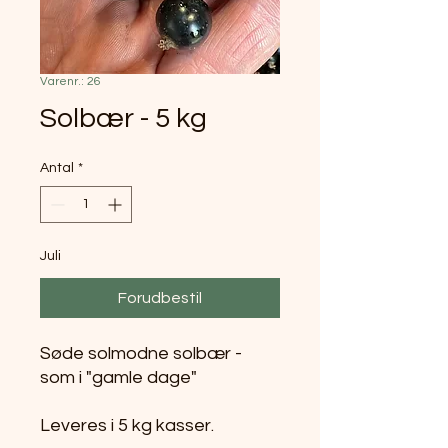
Varenr.: 26
Solbær - 5 kg
Antal
*
Juli
Forudbestil
Søde solmodne solbær -
som i "gamle dage"
Leveres i 5 kg kasser.