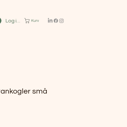
Log ind
Kurv
ankogler små